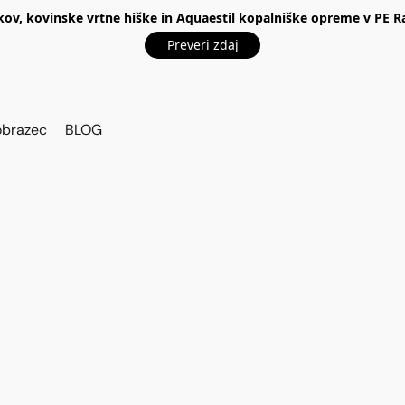
kov, kovinske vrtne hiške in Aquaestil kopalniške opreme v P
Preveri zdaj
obrazec
BLOG