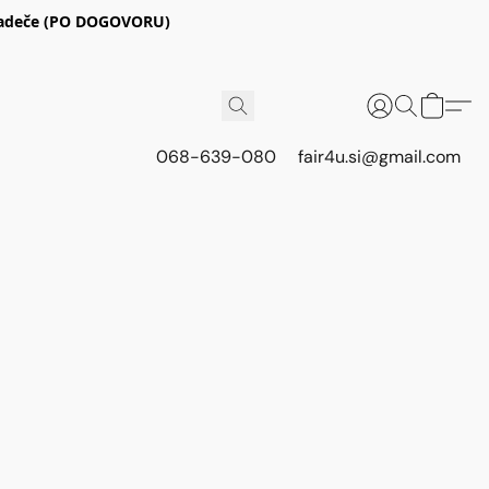
E Radeče (PO DOGOVORU)
068-639-080
fair4u.si@gmail.com