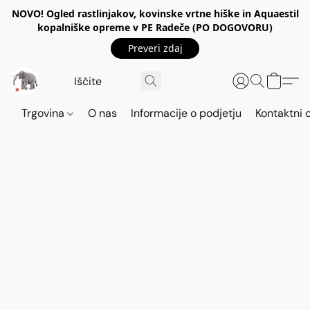
NOVO! Ogled rastlinjakov, kovinske vrtne hiške in Aquaestil
kopalniške opreme v PE Radeče (PO DOGOVORU)
Preveri zdaj
Trgovina
O nas
Informacije o podjetju
Kontaktni 