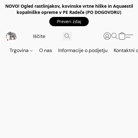
NOVO! Ogled rastlinjakov, kovinske vrtne hiške in Aquaestil
kopalniške opreme v PE Radeče (PO DOGOVORU)
Preveri zdaj
Trgovina
O nas
Informacije o podjetju
Kontaktni 