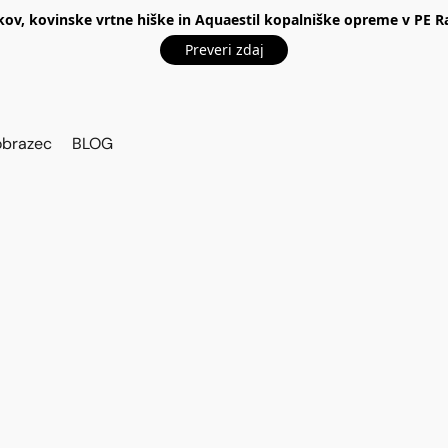
kov, kovinske vrtne hiške in Aquaestil kopalniške opreme v P
Preveri zdaj
obrazec
BLOG