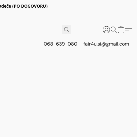
E Radeče (PO DOGOVORU)
068-639-080
fair4u.si@gmail.com