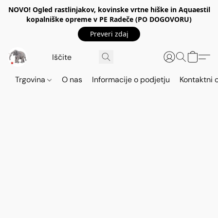
NOVO! Ogled rastlinjakov, kovinske vrtne hiške in Aquaestil
kopalniške opreme v PE Radeče (PO DOGOVORU)
Preveri zdaj
Trgovina
O nas
Informacije o podjetju
Kontaktni 