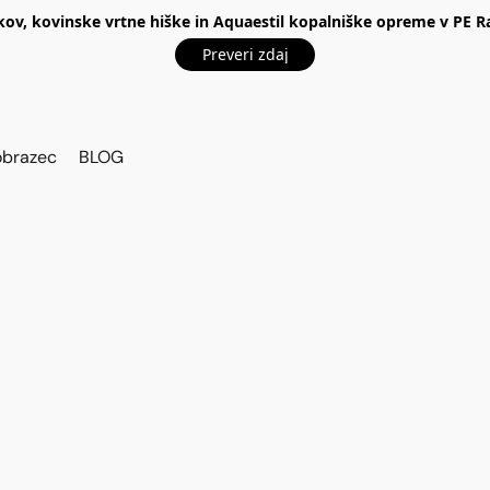
kov, kovinske vrtne hiške in Aquaestil kopalniške opreme v P
Preveri zdaj
obrazec
BLOG