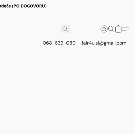
E Radeče (PO DOGOVORU)
068-639-080
fair4u.si@gmail.com