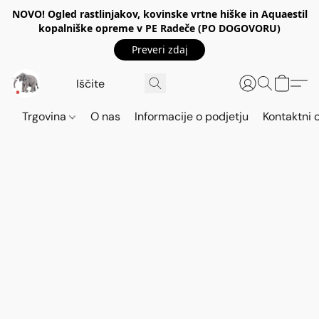
NOVO! Ogled rastlinjakov, kovinske vrtne hiške in Aquaestil
kopalniške opreme v PE Radeče (PO DOGOVORU)
Preveri zdaj
Trgovina
O nas
Informacije o podjetju
Kontaktni 