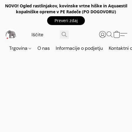
NOVO! Ogled rastlinjakov, kovinske vrtne hiške in Aquaestil
kopalniške opreme v PE Radeče (PO DOGOVORU)
Preveri zdaj
Trgovina
O nas
Informacije o podjetju
Kontaktni 