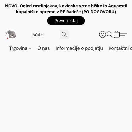
NOVO! Ogled rastlinjakov, kovinske vrtne hiške in Aquaestil
kopalniške opreme v PE Radeče (PO DOGOVORU)
Preveri zdaj
Trgovina
O nas
Informacije o podjetju
Kontaktni 