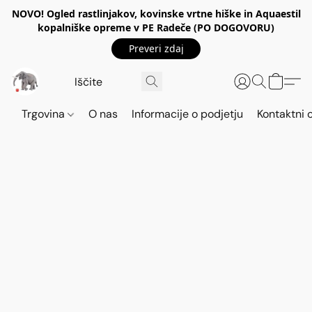
NOVO! Ogled rastlinjakov, kovinske vrtne hiške in Aquaestil
kopalniške opreme v PE Radeče (PO DOGOVORU)
Preveri zdaj
Trgovina
O nas
Informacije o podjetju
Kontaktni 