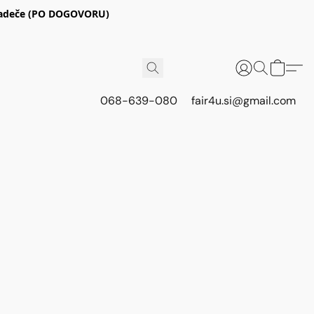
E Radeče (PO DOGOVORU)
068-639-080
fair4u.si@gmail.com