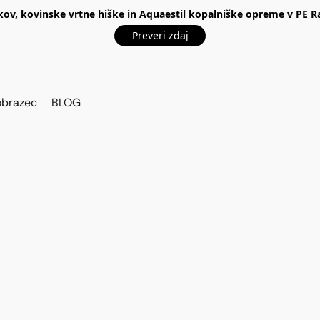
kov, kovinske vrtne hiške in Aquaestil kopalniške opreme v P
Preveri zdaj
obrazec
BLOG