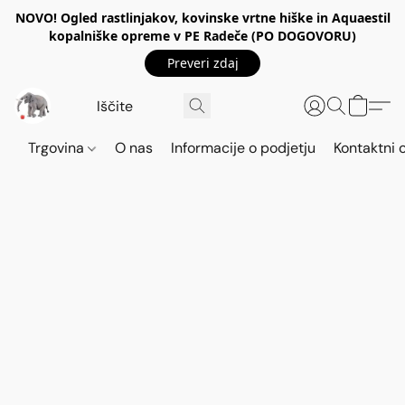
NOVO! Ogled rastlinjakov, kovinske vrtne hiške in Aquaestil
kopalniške opreme v PE Radeče (PO DOGOVORU)
Preveri zdaj
Trgovina
O nas
Informacije o podjetju
Kontaktni 