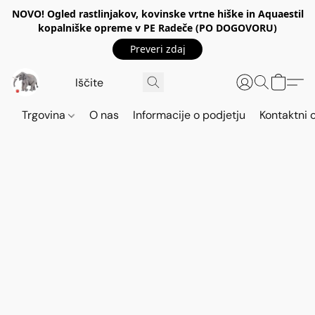
NOVO! Ogled rastlinjakov, kovinske vrtne hiške in Aquaestil
kopalniške opreme v PE Radeče (PO DOGOVORU)
Preveri zdaj
Trgovina
O nas
Informacije o podjetju
Kontaktni 