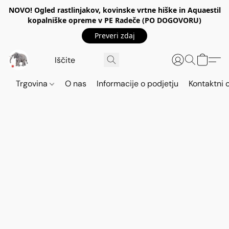
NOVO! Ogled rastlinjakov, kovinske vrtne hiške in Aquaestil
kopalniške opreme v PE Radeče (PO DOGOVORU)
Preveri zdaj
Trgovina
O nas
Informacije o podjetju
Kontaktni 