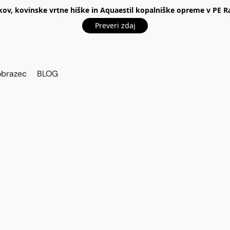
kov, kovinske vrtne hiške in Aquaestil kopalniške opreme v P
Preveri zdaj
obrazec
BLOG