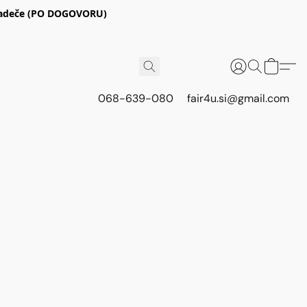
E Radeče (PO DOGOVORU)
068-639-080
fair4u.si@gmail.com