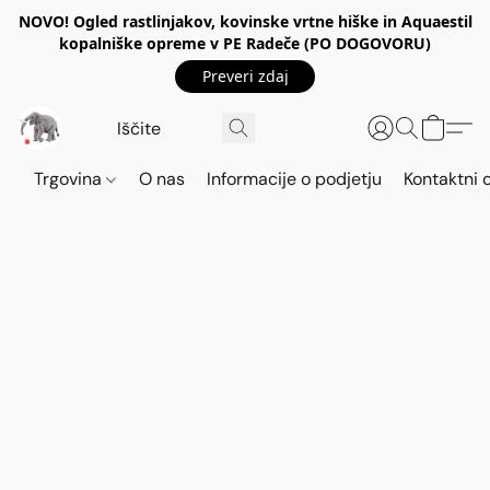
NOVO! Ogled rastlinjakov, kovinske vrtne hiške in Aquaestil
kopalniške opreme v PE Radeče (PO DOGOVORU)
Preveri zdaj
Trgovina
O nas
Informacije o podjetju
Kontaktni 