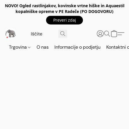
NOVO! Ogled rastlinjakov, kovinske vrtne hiške in Aquaestil
kopalniške opreme v PE Radeče (PO DOGOVORU)
Preveri zdaj
Trgovina
O nas
Informacije o podjetju
Kontaktni 