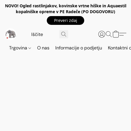
NOVO! Ogled rastlinjakov, kovinske vrtne hiške in Aquaestil
kopalniške opreme v PE Radeče (PO DOGOVORU)
Preveri zdaj
Trgovina
O nas
Informacije o podjetju
Kontaktni 