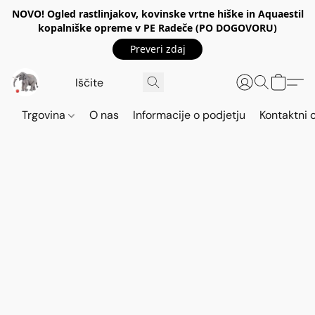
NOVO! Ogled rastlinjakov, kovinske vrtne hiške in Aquaestil
kopalniške opreme v PE Radeče (PO DOGOVORU)
Preveri zdaj
Trgovina
O nas
Informacije o podjetju
Kontaktni 