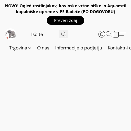
NOVO! Ogled rastlinjakov, kovinske vrtne hiške in Aquaestil
kopalniške opreme v PE Radeče (PO DOGOVORU)
Preveri zdaj
Trgovina
O nas
Informacije o podjetju
Kontaktni 