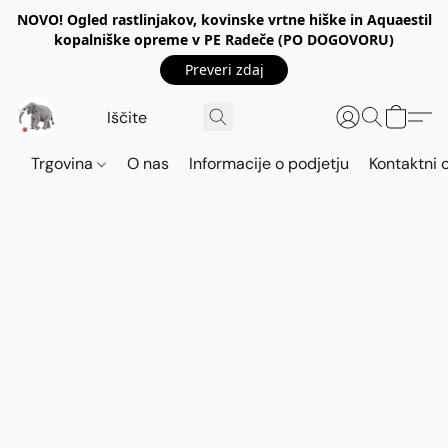
NOVO! Ogled rastlinjakov, kovinske vrtne hiške in Aquaestil
kopalniške opreme v PE Radeče (PO DOGOVORU)
Preveri zdaj
Trgovina
O nas
Informacije o podjetju
Kontaktni 