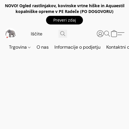
NOVO! Ogled rastlinjakov, kovinske vrtne hiške in Aquaestil
kopalniške opreme v PE Radeče (PO DOGOVORU)
Preveri zdaj
Trgovina
O nas
Informacije o podjetju
Kontaktni 