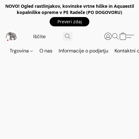
NOVO! Ogled rastlinjakov, kovinske vrtne hiške in Aquaestil
kopalniške opreme v PE Radeče (PO DOGOVORU)
Preveri zdaj
Trgovina
O nas
Informacije o podjetju
Kontaktni 