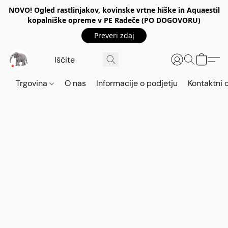
NOVO! Ogled rastlinjakov, kovinske vrtne hiške in Aquaestil
kopalniške opreme v PE Radeče (PO DOGOVORU)
Preveri zdaj
Trgovina
O nas
Informacije o podjetju
Kontaktni 