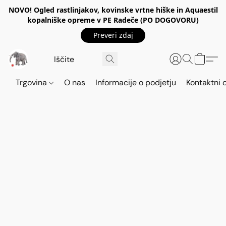
NOVO! Ogled rastlinjakov, kovinske vrtne hiške in Aquaestil
kopalniške opreme v PE Radeče (PO DOGOVORU)
Preveri zdaj
Trgovina
O nas
Informacije o podjetju
Kontaktni 