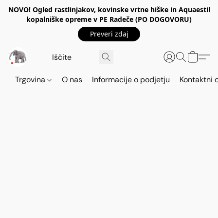
NOVO! Ogled rastlinjakov, kovinske vrtne hiške in Aquaestil
kopalniške opreme v PE Radeče (PO DOGOVORU)
Preveri zdaj
Trgovina
O nas
Informacije o podjetju
Kontaktni 