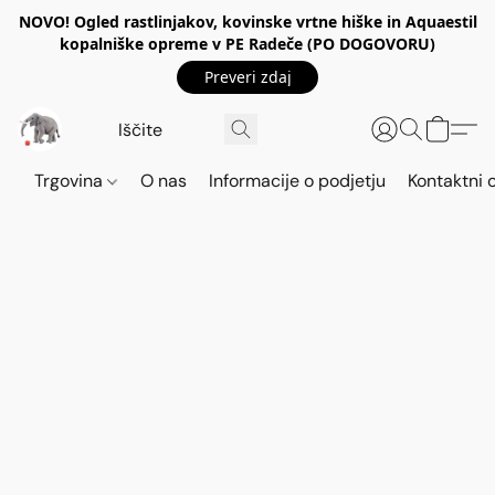
NOVO! Ogled rastlinjakov, kovinske vrtne hiške in Aquaestil
kopalniške opreme v PE Radeče (PO DOGOVORU)
Preveri zdaj
Trgovina
O nas
Informacije o podjetju
Kontaktni 