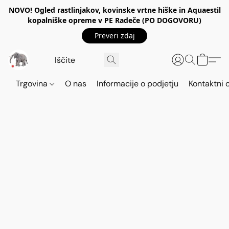
NOVO! Ogled rastlinjakov, kovinske vrtne hiške in Aquaestil
kopalniške opreme v PE Radeče (PO DOGOVORU)
Preveri zdaj
Trgovina
O nas
Informacije o podjetju
Kontaktni 