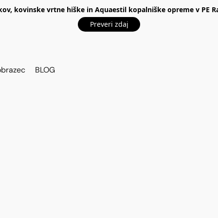
kov, kovinske vrtne hiške in Aquaestil kopalniške opreme v P
Preveri zdaj
obrazec
BLOG