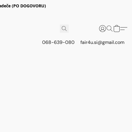
E Radeče (PO DOGOVORU)
068-639-080
fair4u.si@gmail.com