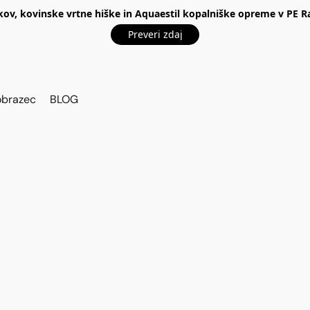
kov, kovinske vrtne hiške in Aquaestil kopalniške opreme v P
Preveri zdaj
obrazec
BLOG