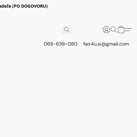
E Radeče (PO DOGOVORU)
068-639-080
fair4u.si@gmail.com