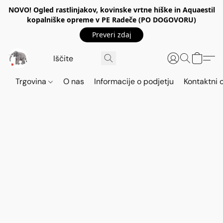
NOVO! Ogled rastlinjakov, kovinske vrtne hiške in Aquaestil
kopalniške opreme v PE Radeče (PO DOGOVORU)
Preveri zdaj
Trgovina
O nas
Informacije o podjetju
Kontaktni 