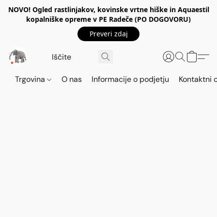
NOVO! Ogled rastlinjakov, kovinske vrtne hiške in Aquaestil
kopalniške opreme v PE Radeče (PO DOGOVORU)
Preveri zdaj
Trgovina
O nas
Informacije o podjetju
Kontaktni 