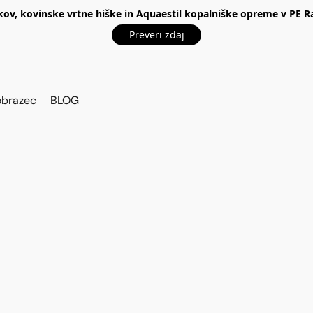
kov, kovinske vrtne hiške in Aquaestil kopalniške opreme v P
Preveri zdaj
obrazec
BLOG