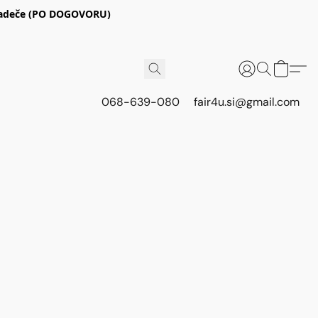
E Radeče (PO DOGOVORU)
068-639-080
fair4u.si@gmail.com