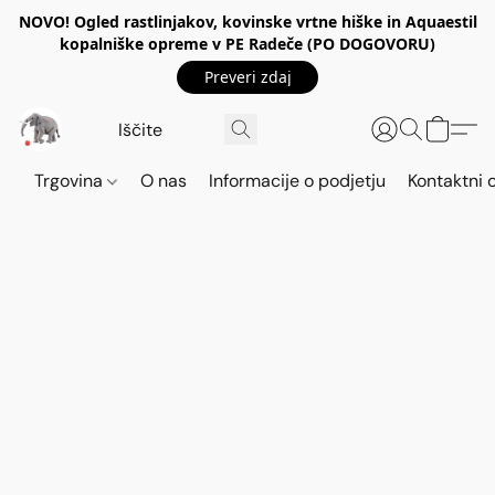
NOVO! Ogled rastlinjakov, kovinske vrtne hiške in Aquaestil
kopalniške opreme v PE Radeče (PO DOGOVORU)
Preveri zdaj
Trgovina
O nas
Informacije o podjetju
Kontaktni 