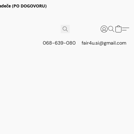
E Radeče (PO DOGOVORU)
068-639-080
fair4u.si@gmail.com