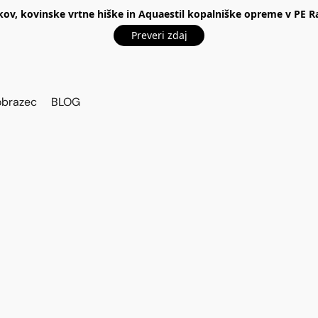
kov, kovinske vrtne hiške in Aquaestil kopalniške opreme v P
Preveri zdaj
obrazec
BLOG