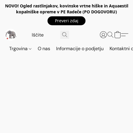
NOVO! Ogled rastlinjakov, kovinske vrtne hiške in Aquaestil
kopalniške opreme v PE Radeče (PO DOGOVORU)
Preveri zdaj
Trgovina
O nas
Informacije o podjetju
Kontaktni 