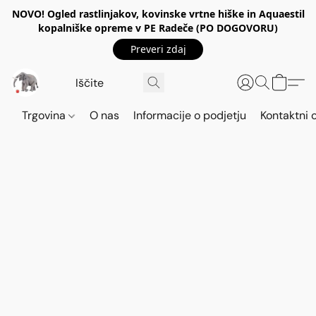
NOVO! Ogled rastlinjakov, kovinske vrtne hiške in Aquaestil
kopalniške opreme v PE Radeče (PO DOGOVORU)
Preveri zdaj
Trgovina
O nas
Informacije o podjetju
Kontaktni 