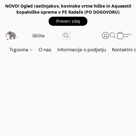
NOVO! Ogled rastlinjakov, kovinske vrtne hiške in Aquaestil
kopalniške opreme v PE Radeče (PO DOGOVORU)
Preveri zdaj
Trgovina
O nas
Informacije o podjetju
Kontaktni 