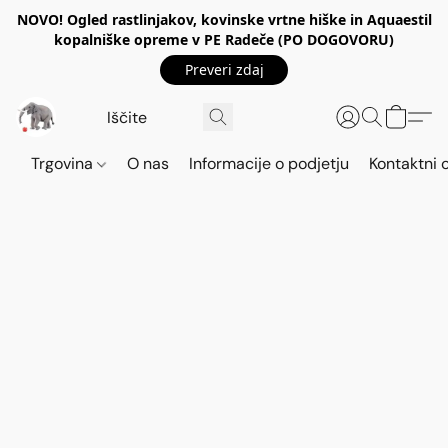
NOVO! Ogled rastlinjakov, kovinske vrtne hiške in Aquaestil
kopalniške opreme v PE Radeče (PO DOGOVORU)
Preveri zdaj
Trgovina
O nas
Informacije o podjetju
Kontaktni 