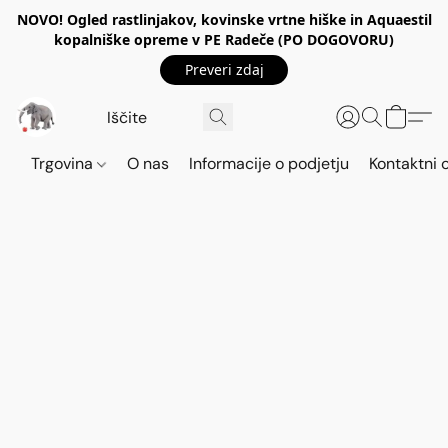
NOVO! Ogled rastlinjakov, kovinske vrtne hiške in Aquaestil
kopalniške opreme v PE Radeče (PO DOGOVORU)
Preveri zdaj
Trgovina
O nas
Informacije o podjetju
Kontaktni 