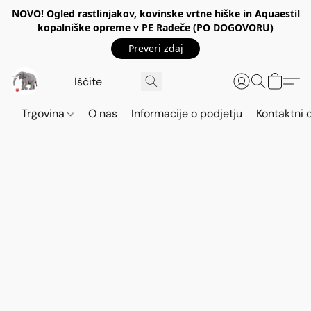
NOVO! Ogled rastlinjakov, kovinske vrtne hiške in Aquaestil
kopalniške opreme v PE Radeče (PO DOGOVORU)
Preveri zdaj
Trgovina
O nas
Informacije o podjetju
Kontaktni 