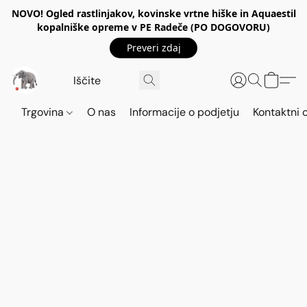
NOVO! Ogled rastlinjakov, kovinske vrtne hiške in Aquaestil
kopalniške opreme v PE Radeče (PO DOGOVORU)
Preveri zdaj
Trgovina
O nas
Informacije o podjetju
Kontaktni 