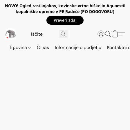
NOVO! Ogled rastlinjakov, kovinske vrtne hiške in Aquaestil
kopalniške opreme v PE Radeče (PO DOGOVORU)
Preveri zdaj
Trgovina
O nas
Informacije o podjetju
Kontaktni 