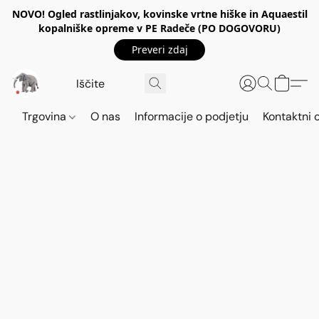
NOVO! Ogled rastlinjakov, kovinske vrtne hiške in Aquaestil
kopalniške opreme v PE Radeče (PO DOGOVORU)
Preveri zdaj
Trgovina
O nas
Informacije o podjetju
Kontaktni 