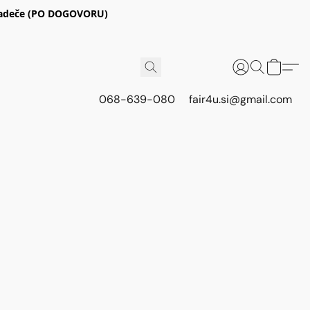
E Radeče (PO DOGOVORU)
068-639-080
fair4u.si@gmail.com