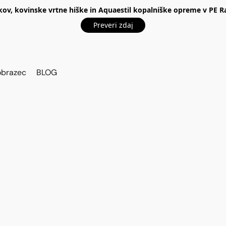
kov, kovinske vrtne hiške in Aquaestil kopalniške opreme v P
Preveri zdaj
obrazec
BLOG