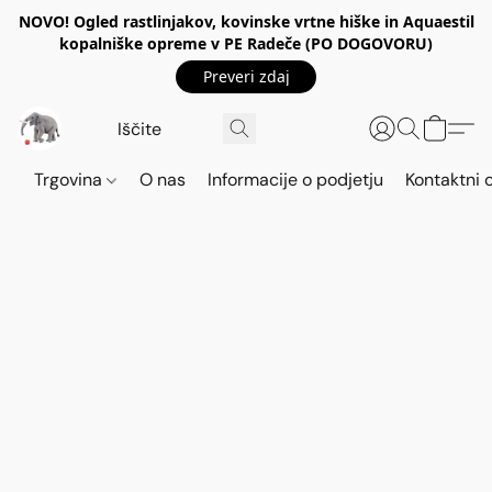
NOVO! Ogled rastlinjakov, kovinske vrtne hiške in Aquaestil
kopalniške opreme v PE Radeče (PO DOGOVORU)
Preveri zdaj
Trgovina
O nas
Informacije o podjetju
Kontaktni 