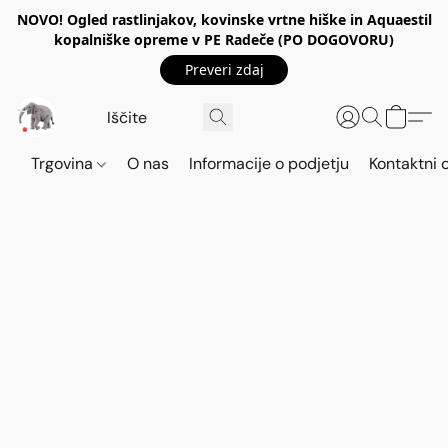
NOVO! Ogled rastlinjakov, kovinske vrtne hiške in Aquaestil
kopalniške opreme v PE Radeče (PO DOGOVORU)
Preveri zdaj
Trgovina
O nas
Informacije o podjetju
Kontaktni 