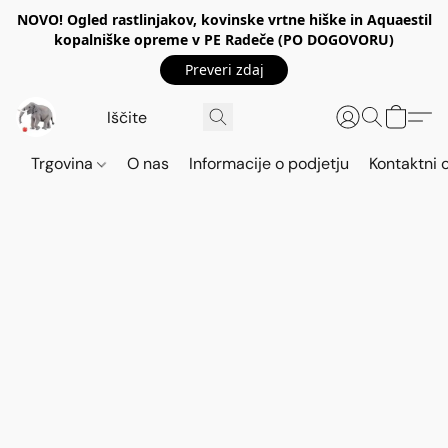
NOVO! Ogled rastlinjakov, kovinske vrtne hiške in Aquaestil
kopalniške opreme v PE Radeče (PO DOGOVORU)
Preveri zdaj
Trgovina
O nas
Informacije o podjetju
Kontaktni 