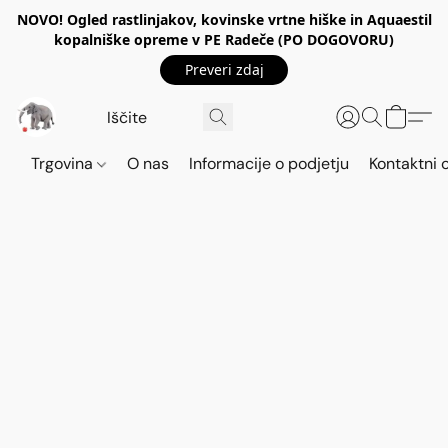
NOVO! Ogled rastlinjakov, kovinske vrtne hiške in Aquaestil
kopalniške opreme v PE Radeče (PO DOGOVORU)
Preveri zdaj
Trgovina
O nas
Informacije o podjetju
Kontaktni 