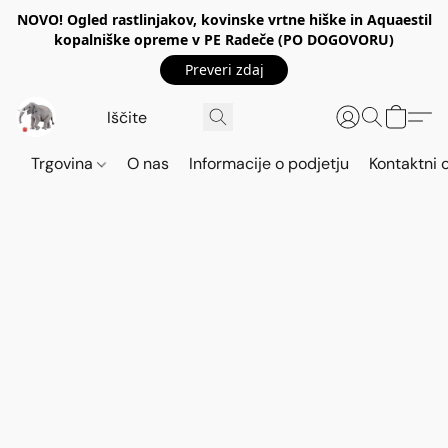
NOVO! Ogled rastlinjakov, kovinske vrtne hiške in Aquaestil
kopalniške opreme v PE Radeče (PO DOGOVORU)
Preveri zdaj
Trgovina
O nas
Informacije o podjetju
Kontaktni 